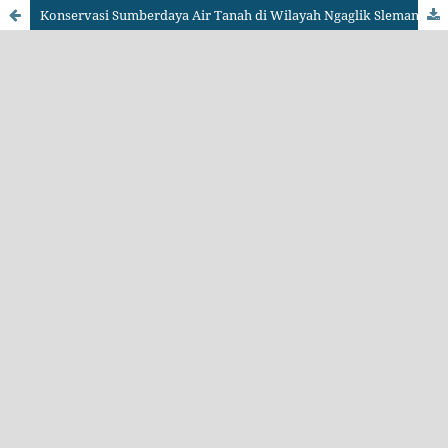
Konservasi Sumberdaya Air Tanah di Wilayah Ngaglik Sleman