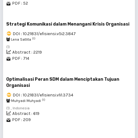
PDF : 52
Strategi Komunikasi dalam Menangani Krisis Organisasi
DOI : 10.21831/efisiensi.v5i2.3847
(1)
Lena Satlita
(1)
Abstract : 2219
PDF : 714
Optimalisasi Peran SDM dalam Menciptakan Tujuan
Organisasi
DOI : 10.21831/efisiensi.v1i1.3734
(1)
Muhyadi Muhyadi
(1) , Indonesia
Abstract : 619
PDF : 209