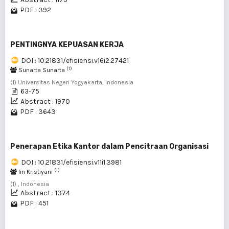
PDF : 392
PENTINGNYA KEPUASAN KERJA
DOI : 10.21831/efisiensi.v16i2.27421
(1)
Sunarta Sunarta
(1) Universitas Negeri Yogyakarta, Indonesia
63-75
Abstract : 1970
PDF : 3643
Penerapan Etika Kantor dalam Pencitraan Organisasi
DOI : 10.21831/efisiensi.v11i1.3981
(1)
Iin Kristiyani
(1) , Indonesia
Abstract : 1374
PDF : 451