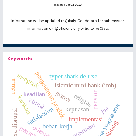
(updated Oct
02, 2022
)
..
Information will be updated regularly. Get details for submission
information on
@efisiensiuny
or
Editor in Chief.
Keywords
pengetahuan produk
mengetik
typer shark deluxe
return
islamic mini bank (imb)
justice
pension
keadilan
religius
karakter
virtual
kota yogyakarta
jne
satisfaction
kepuasan
era disrupsi
implementasi
piutang
investment
beban kerja
orientasi
pensiun