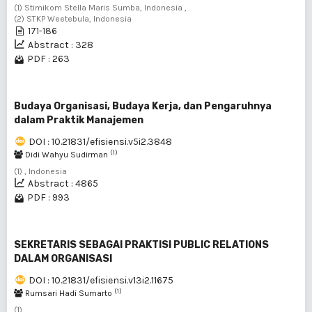
(1) Stimikom Stella Maris Sumba, Indonesia ,
(2) STKP Weetebula, Indonesia
171-186
Abstract : 328
PDF : 263
Budaya Organisasi, Budaya Kerja, dan Pengaruhnya
dalam Praktik Manajemen
DOI : 10.21831/efisiensi.v5i2.3848
(1)
Didi Wahyu Sudirman
(1) , Indonesia
Abstract : 4865
PDF : 993
SEKRETARIS SEBAGAI PRAKTISI PUBLIC RELATIONS
DALAM ORGANISASI
DOI : 10.21831/efisiensi.v13i2.11675
(1)
Rumsari Hadi Sumarto
(1)