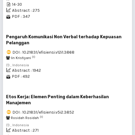
14-30
Abstract : 275
PDF : 347
Pengaruh Komunikasi Non Verbal terhadap Kepuasan
Pelanggan
DOI : 10.21831/efisiensi.v12i1.3868
(1)
Iin Kristiyani
(1) , Indonesia
Abstract : 1942
PDF : 492
Etos Kerja: Elemen Penting dalam Keberhasilan
Manajemen
DOI : 10.21831/efisiensi.v5i2.3852
(1)
Rosidah Rosidah
(1) , Indonesia
Abstract : 271