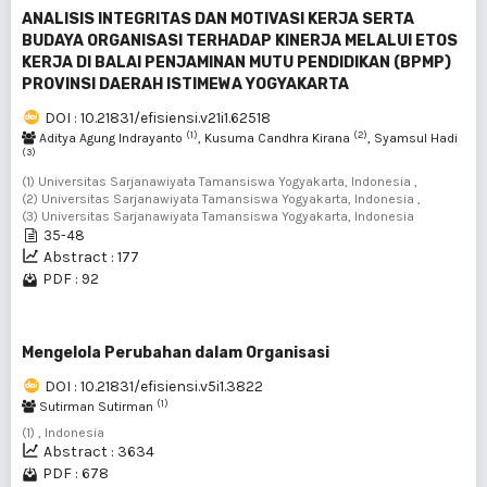
ANALISIS INTEGRITAS DAN MOTIVASI KERJA SERTA
BUDAYA ORGANISASI TERHADAP KINERJA MELALUI ETOS
KERJA DI BALAI PENJAMINAN MUTU PENDIDIKAN (BPMP)
PROVINSI DAERAH ISTIMEWA YOGYAKARTA
DOI : 10.21831/efisiensi.v21i1.62518
(1)
(2)
Aditya Agung Indrayanto
, Kusuma Candhra Kirana
, Syamsul Hadi
(3)
(1) Universitas Sarjanawiyata Tamansiswa Yogyakarta, Indonesia ,
(2) Universitas Sarjanawiyata Tamansiswa Yogyakarta, Indonesia ,
(3) Universitas Sarjanawiyata Tamansiswa Yogyakarta, Indonesia
35-48
Abstract : 177
PDF : 92
Mengelola Perubahan dalam Organisasi
DOI : 10.21831/efisiensi.v5i1.3822
(1)
Sutirman Sutirman
(1) , Indonesia
Abstract : 3634
PDF : 678