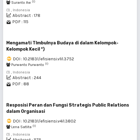
(1)
Suranto Aw
(1) , Indonesia
Abstract : 178
PDF : 115
Mengamati TImbulnya Budaya di dalam Kelompok-
Kelompok Kecil *)
DOI : 10.21831/efisiensi.v1i1.3752
(1)
Purwanto Purwanto
(1) , Indonesia
Abstract : 244
PDF : 88
Resposisi Peran dan Fungsi Strategis Public Relations
dalam Organisasi
DOI : 10.21831/efisiensi.v4i1.3802
(1)
Lena Satlita
(1) , Indonesia
Abstract : 1175