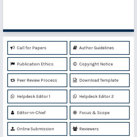
1 - 20 of 94 items
1
2
3
4
5
>
>>
Call for Papers
Author Guidelines
Publication Ethics
Copyright Notice
Peer Review Process
Download Template
Helpdesk Editor 1
Helpdesk Editor 2
Editor-in-Chief
Focus & Scope
Online Submission
Reviewers