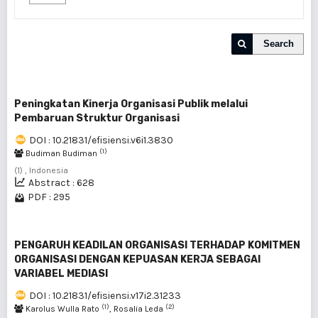
Search
Peningkatan Kinerja Organisasi Publik melalui
Pembaruan Struktur Organisasi
DOI : 10.21831/efisiensi.v6i1.3830
(1)
Budiman Budiman
(1) , Indonesia
Abstract : 628
PDF : 295
PENGARUH KEADILAN ORGANISASI TERHADAP KOMITMEN
ORGANISASI DENGAN KEPUASAN KERJA SEBAGAI
VARIABEL MEDIASI
DOI : 10.21831/efisiensi.v17i2.31233
(1)
(2)
Karolus Wulla Rato
, Rosalia Leda