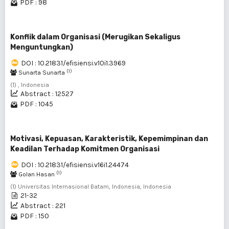
PDF : 98
Konflik dalam Organisasi (Merugikan Sekaligus
Menguntungkan)
DOI : 10.21831/efisiensi.v10i1.3969
(1)
Sunarta Sunarta
(1) , Indonesia
Abstract : 12527
PDF : 1045
Motivasi, Kepuasan, Karakteristik, Kepemimpinan dan
Keadilan Terhadap Komitmen Organisasi
DOI : 10.21831/efisiensi.v16i1.24474
(1)
Golan Hasan
(1) Universitas Internasional Batam, Indonesia, Indonesia
21-32
Abstract : 221
PDF : 150