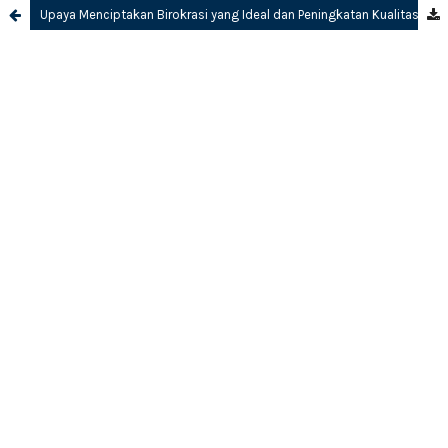
Upaya Menciptakan Birokrasi yang Ideal dan Peningkatan Kualitas Aparatur Pemerintah