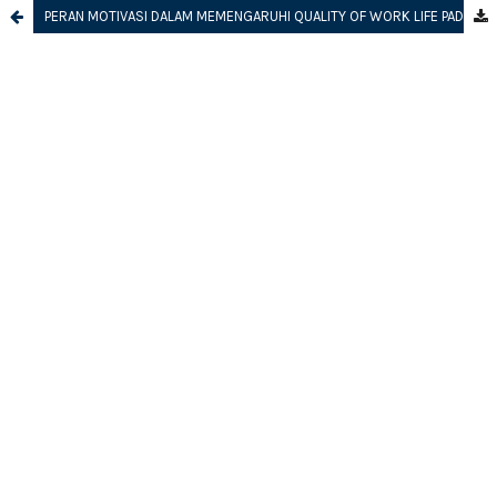
PERAN MOTIVASI DALAM MEMENGARUHI QUALITY OF WORK LIFE PADA KINERJA KARYAWAN