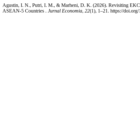
Agustin, I. N., Putri, I. M., & Marheni, D. K. (2026). Revisiting E
ASEAN-5 Countries .
Jurnal Economia
,
22
(1), 1–21. https://doi.o