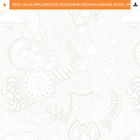
PERLUASAN IMPLEMENTASI PENDIDIKAN KEWIRAUSAHAAN MODEL PROJECT BASED LEARNING BAGI REMAJA PUTUS SEKOLAH KORBAN GEMPA