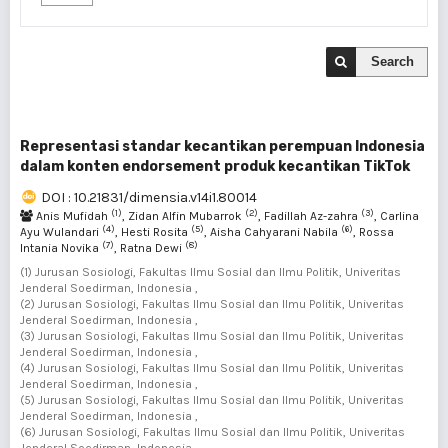
Search
Representasi standar kecantikan perempuan Indonesia
dalam konten endorsement produk kecantikan TikTok
DOI : 10.21831/dimensia.v14i1.80014
(1)
(2)
(3)
Anis Mufidah
, Zidan Alfin Mubarrok
, Fadillah Az-zahra
, Carlina
(4)
(5)
(6)
Ayu Wulandari
, Hesti Rosita
, Aisha Cahyarani Nabila
, Rossa
(7)
(8)
Intania Novika
, Ratna Dewi
(1) Jurusan Sosiologi, Fakultas Ilmu Sosial dan Ilmu Politik, Univeritas
Jenderal Soedirman, Indonesia ,
(2) Jurusan Sosiologi, Fakultas Ilmu Sosial dan Ilmu Politik, Univeritas
Jenderal Soedirman, Indonesia ,
(3) Jurusan Sosiologi, Fakultas Ilmu Sosial dan Ilmu Politik, Univeritas
Jenderal Soedirman, Indonesia ,
(4) Jurusan Sosiologi, Fakultas Ilmu Sosial dan Ilmu Politik, Univeritas
Jenderal Soedirman, Indonesia ,
(5) Jurusan Sosiologi, Fakultas Ilmu Sosial dan Ilmu Politik, Univeritas
Jenderal Soedirman, Indonesia ,
(6) Jurusan Sosiologi, Fakultas Ilmu Sosial dan Ilmu Politik, Univeritas