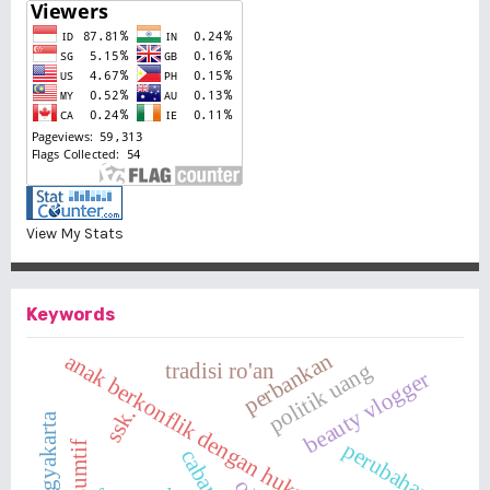
View My Stats
Keywords
perbankan
anak berkonflik dengan hukum
tradisi ro'an
politik uang
beauty vlogger
ssk.
perubahan