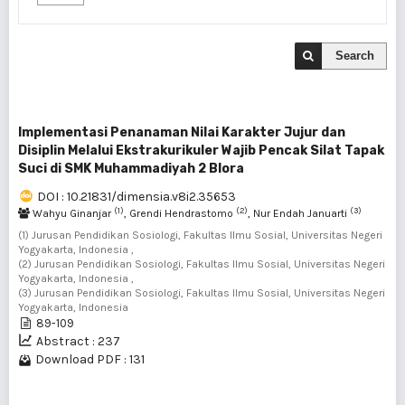
Search
Implementasi Penanaman Nilai Karakter Jujur dan
Disiplin Melalui Ekstrakurikuler Wajib Pencak Silat Tapak
Suci di SMK Muhammadiyah 2 Blora
DOI : 10.21831/dimensia.v8i2.35653
(1)
(2)
(3)
Wahyu Ginanjar
, Grendi Hendrastomo
, Nur Endah Januarti
(1) Jurusan Pendidikan Sosiologi, Fakultas Ilmu Sosial, Universitas Negeri
Yogyakarta, Indonesia ,
(2) Jurusan Pendidikan Sosiologi, Fakultas Ilmu Sosial, Universitas Negeri
Yogyakarta, Indonesia ,
(3) Jurusan Pendidikan Sosiologi, Fakultas Ilmu Sosial, Universitas Negeri
Yogyakarta, Indonesia
89-109
Abstract : 237
Download PDF : 131