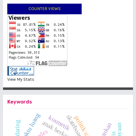
COUNTER VIEWS
View My Stats
Keywords
waktu luang
skateboard
kosmetik
politik uang
perbankan