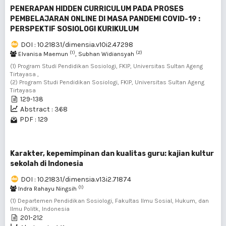
PENERAPAN HIDDEN CURRICULUM PADA PROSES
PEMBELAJARAN ONLINE DI MASA PANDEMI COVID-19 :
PERSPEKTIF SOSIOLOGI KURIKULUM
DOI : 10.21831/dimensia.v10i2.47298
(1)
(2)
Elvanisa Maemun
, Subhan Widiansyah
(1) Program Studi Pendidikan Sosiologi, FKIP, Universitas Sultan Ageng
Tirtayasa ,
(2) Program Studi Pendidikan Sosiologi, FKIP, Universitas Sultan Ageng
Tirtayasa
129-138
Abstract : 368
PDF : 129
Karakter, kepemimpinan dan kualitas guru: kajian kultur
sekolah di Indonesia
DOI : 10.21831/dimensia.v13i2.71874
(1)
Indra Rahayu Ningsih
(1) Departemen Pendidikan Sosiologi, Fakultas Ilmu Sosial, Hukum, dan
Ilmu Politk, Indonesia
201-212