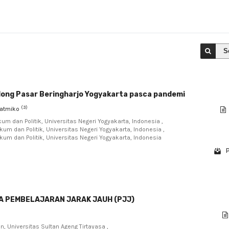
S
dong Pasar Beringharjo Yogyakarta pasca pandemi
(3)
Jatmiko
um dan Politik, Universitas Negeri Yogyakarta, Indonesia ,
um dan Politik, Universitas Negeri Yogyakarta, Indonesia ,
kum dan Politik, Universitas Negeri Yogyakarta, Indonesia
P
DA PEMBELAJARAN JARAK JAUH (PJJ)
n, Universitas Sultan Ageng Tirtayasa ,