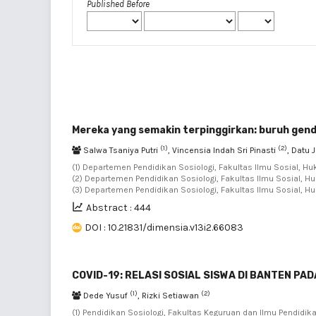
Published Before
Mereka yang semakin terpinggirkan: buruh gen
(1)
(2)
Salwa Tsaniya Putri
, Vincensia Indah Sri Pinasti
, Datu 
(1) Departemen Pendidikan Sosiologi, Fakultas Ilmu Sosial, Huk
(2) Departemen Pendidikan Sosiologi, Fakultas Ilmu Sosial, Huk
(3) Departemen Pendidikan Sosiologi, Fakultas Ilmu Sosial, Hu
Abstract : 444
DOI : 10.21831/dimensia.v13i2.66083
COVID-19: RELASI SOSIAL SISWA DI BANTEN PA
(1)
(2)
Dede Yusuf
, Rizki Setiawan
(1) Pendidikan Sosiologi, Fakultas Keguruan dan Ilmu Pendidika