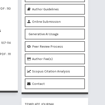
DF : 110
Author Guidelines
Online Submission
S
Generative AI Usage
107-114
Peer Review Process
PDF : 111
Author Fee(s)
Scopus Citation Analysis
f 3 items
Contact
TEMPLATE JOURNAL