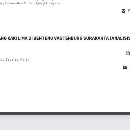
an, Universitas Sultan Ageng Tirtayasa
P
NG KAKI LIMA DI BENTENG VASTENBURG SURAKARTA (ANALISI
sitas Sebelas Maret
1 - 3 o