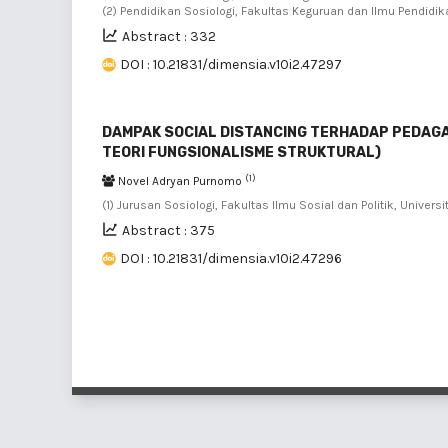
(2) Pendidikan Sosiologi, Fakultas Keguruan dan Ilmu Pendidik
Abstract : 332
DOI : 10.21831/dimensia.v10i2.47297
DAMPAK SOCIAL DISTANCING TERHADAP PEDAGA
TEORI FUNGSIONALISME STRUKTURAL)
(1)
Novel Adryan Purnomo
(1) Jurusan Sosiologi, Fakultas Ilmu Sosial dan Politik, Univer
Abstract : 375
DOI : 10.21831/dimensia.v10i2.47296