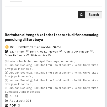
Search
Bertahan di tengah keterbatasan: studi fenomenologi
pemulung di Surabaya
DOI : 10.21831/dimensia.v14i1.76751
(1)
(2)
(3)
Teguh Imami
, Deni Aries Kurniawan
, Yuanita Dwi Hapsari
,
(4)
(5)
Ghina Reftantia
, Silvia Annisa
(1) Universitas Muhammadiyah Surabaya, Indonesia ,
(2) Jurusan Sosiologi, Fakultas Ilmu Sosial dan Ilmu Politik, Universitas
Sriwijaya, Indonesia ,
(3) Jurusan Sosiologi, Fakultas Ilmu Sosial dan Ilmu Politik, Universitas
Sriwijaya, Indonesia ,
(4) Jurusan Sosiologi, Fakultas Ilmu Sosial dan Ilmu Politik, Universitas
Sriwijaya, Indonesia ,
(5) Jurusan Sosiologi, Fakultas Ilmu Sosial dan Ilmu Politik, Universitas
Sumatera Utara, Indonesia
52-64
Abstract : 226
PDF : 0