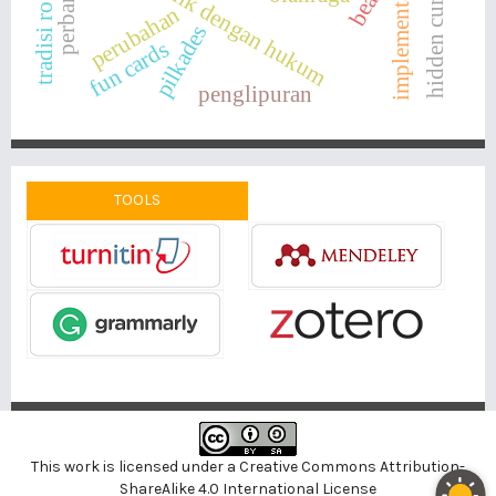
anak berkonflik dengan hukum
hidden curriculum
perbankan
tradisi ro'an
implementasi
perubahan
pilkades
fun cards
penglipuran
TOOLS
This work is licensed under a
Creative Commons Attribution-
ShareAlike 4.0 International License