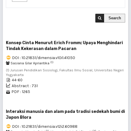
Search
Konsep Cinta Menurut Erich Fromm; Upaya Menghindari
Tindak Kekerasan dalam Pacaran
DOI : 10.21831/dimensia.v10i1.41050
(1)
Sasiana Gilar Apriantika
(1) Jurusan Pendidikan Sosiologi, Fakultas Ilmu Sosial, Universitas Negeri
Yogyakarta
44-60
Abstract : 731
PDF : 1265
Interaksi manusia dan alam pada tradisi sedekah bumi di
Japon Blora
DOI : 10.21831/dimensia.v12i2.60988
(1)
(2)