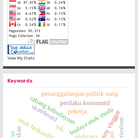
View My Stats
Keywords
penanggulangan politik uang
cabang kebudayaan
perilaku konsumtif
skateboard
budaya anak muda
pekerja
beauty vlogger
ssk.
olahraga