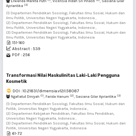
Erwanda Mareta Putri
, Vicensia Indah Sri Pinasti
, Sasiana Gilar
(3)
Apriantika
(1) Departemen Pendidikan Sosiologi, Fakultas Ilmu Sosial, Hukum dan
Ilmu Politik, Universitas Negeri Yogyakarta, Indonesia ,
(2) Departemen Pendidikan Sosiologi, Fakultas Ilmu Sosial, Hukum dan
Ilmu Politik, Universitas Negeri Yogyakarta, Indonesia ,
(3) Departemen Pendidikan Sosiologi, Fakultas Ilmu Sosial, Hukum dan
Ilmu Politik, Universitas Negeri Yogyakarta, Indonesia
151-160
Abstract : 539
PDF : 256
Transformasi Nilai Maskulinitas Laki-Laki Pengguna
Kosmetik
DOI : 10.21831/dimensia.v12i1.58087
(1)
(2)
(3)
Ngafiatut Diniyah
, Farida Hanum
, Sasiana Gilar Apriantika
(1) Departemen Pendidikan Sosiologi, Fakultas Ilmu Sosial, Hukum dan
Politik, Universitas Negeri Yogyakarta, Indonesia ,
(2) Departemen Kebijakan Pendidikan, Fakultas Ilmu Pendidikan,
Universitas Negeri Yogyakarta, Indonesia ,
(3) Departemen Pendidikan Sosiologi, Fakultas Ilmu Sosial, Hukum dan
Politik, Universitas Negeri Yogyakarta, Indonesia
61-72