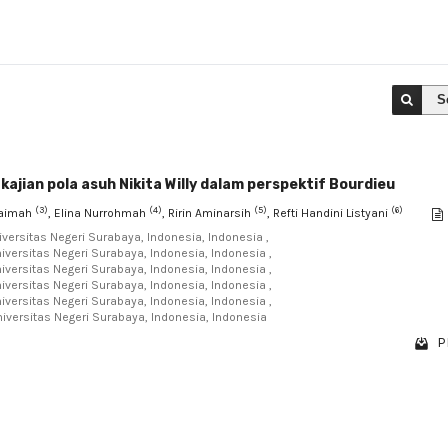
S
jian pola asuh Nikita Willy dalam perspektif Bourdieu
(3)
(4)
(5)
(6)
zaimah
, Elina Nurrohmah
, Ririn Aminarsih
, Refti Handini Listyani
versitas Negeri Surabaya, Indonesia, Indonesia ,
versitas Negeri Surabaya, Indonesia, Indonesia ,
versitas Negeri Surabaya, Indonesia, Indonesia ,
versitas Negeri Surabaya, Indonesia, Indonesia ,
versitas Negeri Surabaya, Indonesia, Indonesia ,
iversitas Negeri Surabaya, Indonesia, Indonesia
P