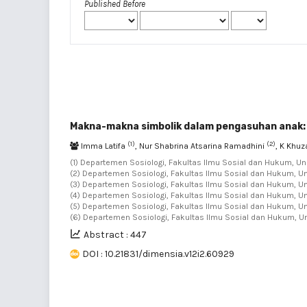
Published Before
Makna-makna simbolik dalam pengasuhan anak: ka
(1)
(2)
Imma Latifa
, Nur Shabrina Atsarina Ramadhini
, K Khu
(1) Departemen Sosiologi, Fakultas Ilmu Sosial dan Hukum, Uni
(2) Departemen Sosiologi, Fakultas Ilmu Sosial dan Hukum, Uni
(3) Departemen Sosiologi, Fakultas Ilmu Sosial dan Hukum, Uni
(4) Departemen Sosiologi, Fakultas Ilmu Sosial dan Hukum, Uni
(5) Departemen Sosiologi, Fakultas Ilmu Sosial dan Hukum, Uni
(6) Departemen Sosiologi, Fakultas Ilmu Sosial dan Hukum, Un
Abstract : 447
DOI : 10.21831/dimensia.v12i2.60929