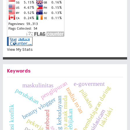
View My Stats
Keywords
penglipuran
e-goverment
maskulinitas
pembelajaran daring
tradisi ro'an
perubahan
pilkades
budaya anak muda
cabang kebudayaan
beauty vlogger
mitigasi konflik
laki-laki
sidasicam
skateboard
pekerja