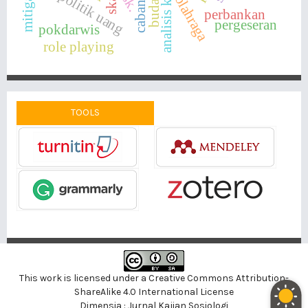
analisis kebijakan
ssk.
politik uang
olahraga
perbankan
pergeseran
pokdarwis
role playing
TOOLS
This work is licensed under a
Creative Commons Attribution-
ShareAlike 4.0 International License
Dimensia : Jurnal Kajian Sosiologi