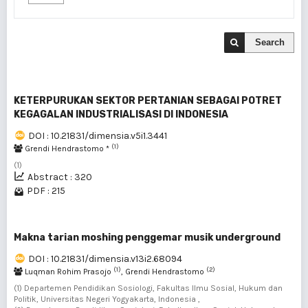
Search
KETERPURUKAN SEKTOR PERTANIAN SEBAGAI POTRET
KEGAGALAN INDUSTRIALISASI DI INDONESIA
DOI : 10.21831/dimensia.v5i1.3441
(1)
Grendi Hendrastomo *
(1)
Abstract : 320
PDF : 215
Makna tarian moshing penggemar musik underground
DOI : 10.21831/dimensia.v13i2.68094
(1)
(2)
Luqman Rohim Prasojo
, Grendi Hendrastomo
(1) Departemen Pendidikan Sosiologi, Fakultas Ilmu Sosial, Hukum dan
Politik, Universitas Negeri Yogyakarta, Indonesia ,