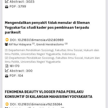
Abstract : 3023
PDF : 3799
Mengendalikan penyakit tidak menular di Sleman
Yogyakarta: studi kader pos pembinaan terpadu
parikesit
DOI : 10.21831/dimensia.v12i2.60989
(1)
(2)
Alif Nur Hidayana
, Grendi Hendrastomo
(1) Departemen Pendidikan Sosiologi, Fakultas Ilmu Sosial, Hukum dan
Ilmu Politik, Universitas Negeri Yogyakarta, Indonesia ,
(2) Departemen Pendidikan Sosiologi, Fakultas Ilmu Sosial, Hukum dan
Ilmu Politik, Universitas Negeri Yogyakarta
161-170
Abstract : 300
PDF : 104
FENOMENA BEAUTY VLOGGER PADA PERILAKU
KONSUMTIF DI KALANGAN MAHASISWI YOGYAKARTA
DOI : 10.21831/dimensia.v11i2.59264
(1)
(2)