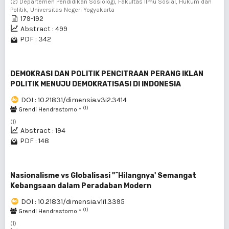
(2) Departemen Pendidikan Sosiologi, Fakultas Ilmu Sosial, Hukum dan
Politik, Universitas Negeri Yogyakarta
179-192
Abstract : 499
PDF : 342
DEMOKRASI DAN POLITIK PENCITRAAN PERANG IKLAN
POLITIK MENUJU DEMOKRATISASI DI INDONESIA
DOI : 10.21831/dimensia.v3i2.3414
(1)
Grendi Hendrastomo *
(1)
Abstract : 194
PDF : 148
Nasionalisme vs Globalisasi "˜Hilangnya' Semangat
Kebangsaan dalam Peradaban Modern
DOI : 10.21831/dimensia.v1i1.3395
(1)
Grendi Hendrastomo *
(1)