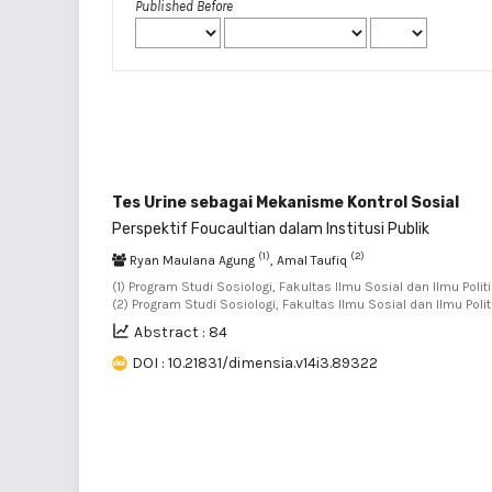
Published Before
Tes Urine sebagai Mekanisme Kontrol Sosial
Perspektif Foucaultian dalam Institusi Publik
(1)
(2)
Ryan Maulana Agung
, Amal Taufiq
(1) Program Studi Sosiologi, Fakultas Ilmu Sosial dan Ilmu Poli
(2) Program Studi Sosiologi, Fakultas Ilmu Sosial dan Ilmu Pol
Abstract : 84
DOI : 10.21831/dimensia.v14i3.89322