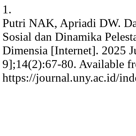
1.
Putri NAK, Apriadi DW. Dar
Sosial dan Dinamika Pelesta
Dimensia [Internet]. 2025 J
9];14(2):67-80. Available f
https://journal.uny.ac.id/i