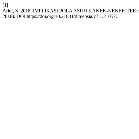
[1]
Arini, S. 2018. IMPLIKASI POLA ASUH KAKEK-NENEK TE
2018). DOI:https://doi.org/10.21831/dimensia.v7i1.21057.