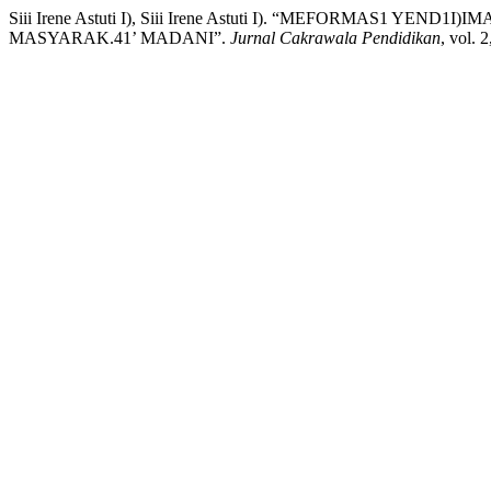
Siii Irene Astuti I), Siii Irene Astuti I). “MEFORMAS1
MASYARAK.41’ MADANI”.
Jurnal Cakrawala Pendidikan
, vol. 