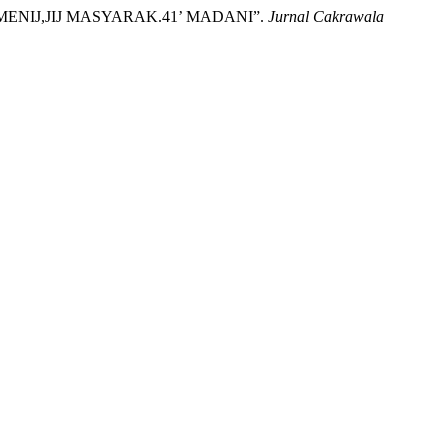
N MENIJ,JIJ MASYARAK.41’ MADANI”.
Jurnal Cakrawala