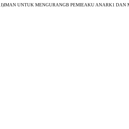
FORMAS1 YEND1I)IMAN UNTUK MENGURANGB PEMIEAKU ANARK1 DA