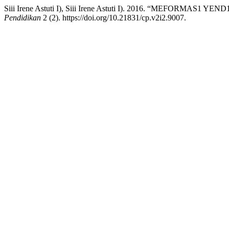
Siii Irene Astuti I), Siii Irene Astuti I). 2016. “ME
Pendidikan
2 (2). https://doi.org/10.21831/cp.v2i2.9007.