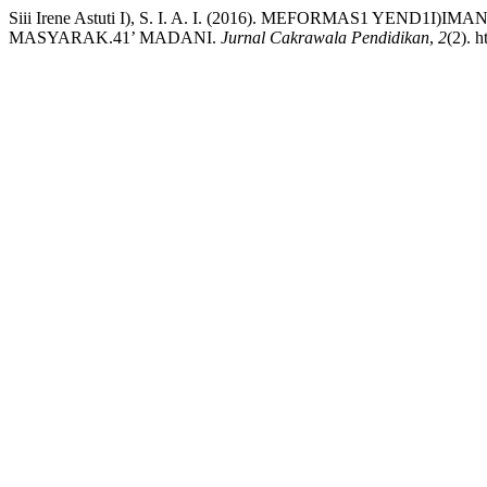
Siii Irene Astuti I), S. I. A. I. (2016). MEFORMAS1 YE
MASYARAK.41’ MADANI.
Jurnal Cakrawala Pendidikan
,
2
(2). 