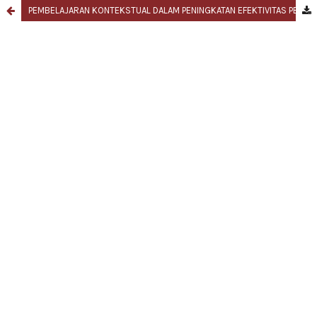
PEMBELAJARAN KONTEKSTUAL DALAM PENINGKATAN EFEKTIVITAS PEMBELAJARAN ANALISIS RANGKAIAN LISTRIK