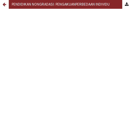
PENDIDIKAN NONGRADASI: PENGAKUANPERBEDAAN INDIVIDU