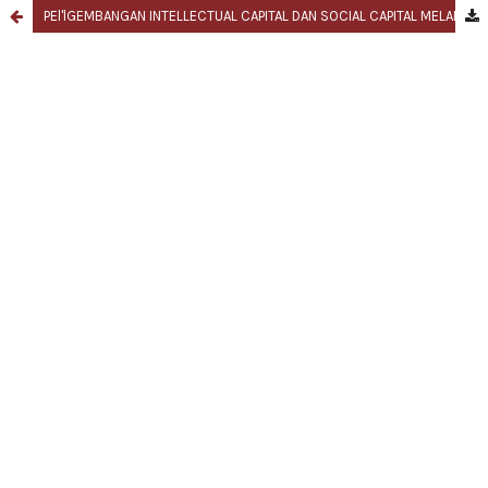
PEl'lGEMBANGAN INTELLECTUAL CAPITAL DAN SOCIAL CAPITAL MELALUI PENDIDIKAN KEWARGANEGARAAN