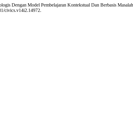
Ekologis Dengan Model Pembelajaran Kontekstual Dan Berbasis Masa
831/civics.v14i2.14972.