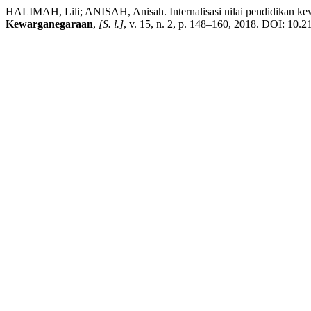
HALIMAH, Lili; ANISAH, Anisah. Internalisasi nilai pendidikan kewa
Kewarganegaraan
,
[S. l.]
, v. 15, n. 2, p. 148–160, 2018. DOI: 10.2