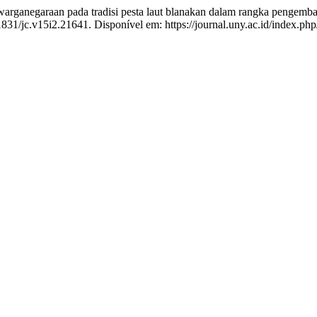
rganegaraan pada tradisi pesta laut blanakan dalam rangka pengemban
1831/jc.v15i2.21641. Disponível em: https://journal.uny.ac.id/index.php