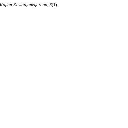
a Kajian Kewarganegaraan
,
6
(1).