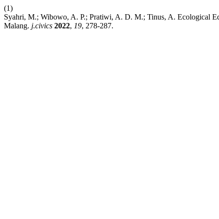
(1)
Syahri, M.; Wibowo, A. P.; Pratiwi, A. D. M.; Tinus, A. Ecological E
Malang.
j.civics
2022
,
19
, 278-287.